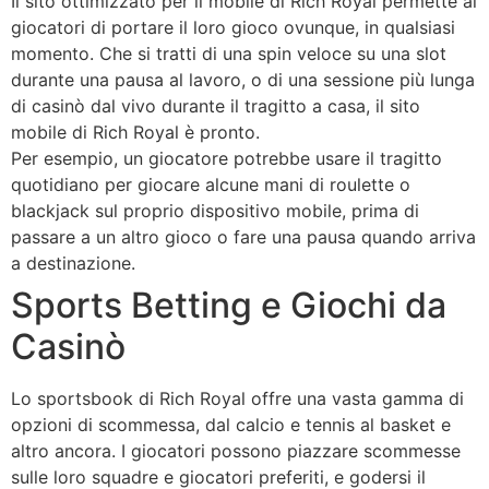
Il sito ottimizzato per il mobile di Rich Royal permette ai
giocatori di portare il loro gioco ovunque, in qualsiasi
momento. Che si tratti di una spin veloce su una slot
durante una pausa al lavoro, o di una sessione più lunga
di casinò dal vivo durante il tragitto a casa, il sito
mobile di Rich Royal è pronto.
Per esempio, un giocatore potrebbe usare il tragitto
quotidiano per giocare alcune mani di roulette o
blackjack sul proprio dispositivo mobile, prima di
passare a un altro gioco o fare una pausa quando arriva
a destinazione.
Sports Betting e Giochi da
Casinò
Lo sportsbook di Rich Royal offre una vasta gamma di
opzioni di scommessa, dal calcio e tennis al basket e
altro ancora. I giocatori possono piazzare scommesse
sulle loro squadre e giocatori preferiti, e godersi il