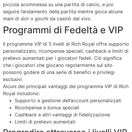
piccola scommessa su una partita di calcio, e poi
seguire l’andamento della partita mentre gioca alcune
mani di slot o giochi da casinò dal vivo.
Programmi di Fedeltà e VIP
Il programma VIP di 5 livelli di Rich Royal offre supporto
personalizzato, ricompense speciali, cashback e limiti di
prelievo aumentati per i giocatori fedeli. Ciò significa
che i giocatori che giocano regolarmente sul sito
possono godere di una serie di benefici e privilegi
esclusivi.
Alcuni dei principali vantaggi del programma VIP di Rich
Royal includono:
Supporto e gestione dell’account personalizzati
Ricompense e bonus speciali
Cashback e altri vantaggi di fidelizzazione
Limiti di prelievo aumentati