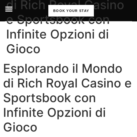
di Rich Royal Casino
BOOK YOUR STAY
e Sportsbook con
Infinite Opzioni di
Gioco
Esplorando il Mondo
di Rich Royal Casino e
Sportsbook con
Infinite Opzioni di
Gioco