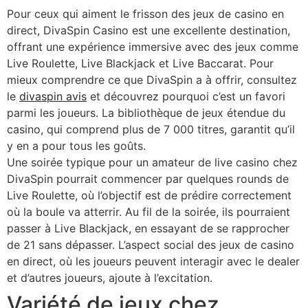
Pour ceux qui aiment le frisson des jeux de casino en
direct, DivaSpin Casino est une excellente destination,
offrant une expérience immersive avec des jeux comme
Live Roulette, Live Blackjack et Live Baccarat. Pour
mieux comprendre ce que DivaSpin a à offrir, consultez
le
divaspin avis
et découvrez pourquoi c’est un favori
parmi les joueurs. La bibliothèque de jeux étendue du
casino, qui comprend plus de 7 000 titres, garantit qu’il
y en a pour tous les goûts.
Une soirée typique pour un amateur de live casino chez
DivaSpin pourrait commencer par quelques rounds de
Live Roulette, où l’objectif est de prédire correctement
où la boule va atterrir. Au fil de la soirée, ils pourraient
passer à Live Blackjack, en essayant de se rapprocher
de 21 sans dépasser. L’aspect social des jeux de casino
en direct, où les joueurs peuvent interagir avec le dealer
et d’autres joueurs, ajoute à l’excitation.
Variété de jeux chez