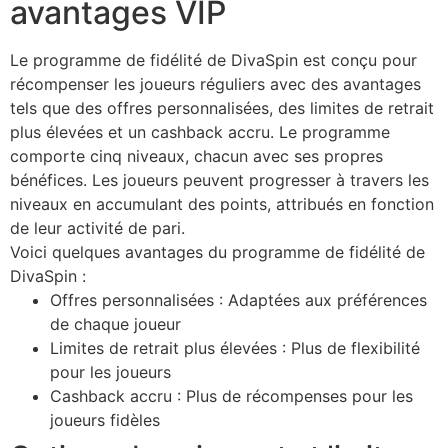
avantages VIP
Le programme de fidélité de DivaSpin est conçu pour
récompenser les joueurs réguliers avec des avantages
tels que des offres personnalisées, des limites de retrait
plus élevées et un cashback accru. Le programme
comporte cinq niveaux, chacun avec ses propres
bénéfices. Les joueurs peuvent progresser à travers les
niveaux en accumulant des points, attribués en fonction
de leur activité de pari.
Voici quelques avantages du programme de fidélité de
DivaSpin :
Offres personnalisées : Adaptées aux préférences
de chaque joueur
Limites de retrait plus élevées : Plus de flexibilité
pour les joueurs
Cashback accru : Plus de récompenses pour les
joueurs fidèles