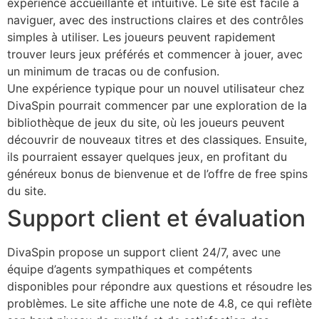
expérience accueillante et intuitive. Le site est facile à
naviguer, avec des instructions claires et des contrôles
simples à utiliser. Les joueurs peuvent rapidement
trouver leurs jeux préférés et commencer à jouer, avec
un minimum de tracas ou de confusion.
Une expérience typique pour un nouvel utilisateur chez
DivaSpin pourrait commencer par une exploration de la
bibliothèque de jeux du site, où les joueurs peuvent
découvrir de nouveaux titres et des classiques. Ensuite,
ils pourraient essayer quelques jeux, en profitant du
généreux bonus de bienvenue et de l’offre de free spins
du site.
Support client et évaluation
DivaSpin propose un support client 24/7, avec une
équipe d’agents sympathiques et compétents
disponibles pour répondre aux questions et résoudre les
problèmes. Le site affiche une note de 4.8, ce qui reflète