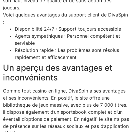
son haut niveau de qualité et de satisfaction des
joueurs.
Voici quelques avantages du support client de DivaSpin
:
Disponibilité 24/7 : Support toujours accessible
Agents sympathiques : Personnel compétent et
serviable
Résolution rapide : Les problèmes sont résolus
rapidement et efficacement
Un aperçu des avantages et
inconvénients
Comme tout casino en ligne, DivaSpin a ses avantages
et ses inconvénients. En positif, le site offre une
bibliothèque de jeux massive, avec plus de 7 000 titres.
Il dispose également d’un sportsbook complet et d’un
éventail d’options de paiement. En négatif, le site n’a pas
de présence sur les réseaux sociaux et pas d’application