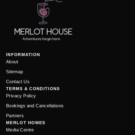
INFORMATION
About
Sitemap
Contact Us
TERMS & CONDITIONS
Privacy Policy
Bookings and Cancellations
Partners
MERLOT HOMES
Media Centre