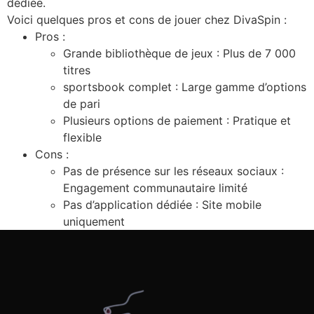
dédiée.
Voici quelques pros et cons de jouer chez DivaSpin :
Pros :
Grande bibliothèque de jeux : Plus de 7 000
titres
sportsbook complet : Large gamme d’options
de pari
Plusieurs options de paiement : Pratique et
flexible
Cons :
Pas de présence sur les réseaux sociaux :
Engagement communautaire limité
Pas d’application dédiée : Site mobile
uniquement