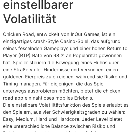
einstellbarer
Volatilität
Chicken Road, entwickelt von InOut Games, ist ein
einzigartiges crash-Style Casino-Spiel, das aufgrund
seines fesselnden Gameplays und einer hohen Return to
Player (RTP) Rate von 98 % an Popularität gewonnen
hat. Spieler steuern die Bewegung eines Huhns über
eine Straße voller Hindernisse und versuchen, einen
goldenen Eierpreis zu erreichen, während sie Risiko und
Timing managen. Für diejenigen, die das Spiel
unterwegs ausprobieren möchten, bietet die
chicken
road app
ein nahtloses mobiles Erlebnis.
Die einstellbare Volatilitätsfunktion des Spiels erlaubt es
den Spielern, aus vier Schwierigkeitsgraden zu wählen:
Easy, Medium, Hard und Hardcore. Jeder Level bietet
eine unterschiedliche Balance zwischen Risiko und