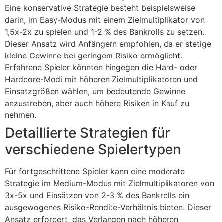
Eine konservative Strategie besteht beispielsweise
darin, im Easy-Modus mit einem Zielmultiplikator von
1,5x-2x zu spielen und 1-2 % des Bankrolls zu setzen.
Dieser Ansatz wird Anfängern empfohlen, da er stetige
kleine Gewinne bei geringem Risiko ermöglicht.
Erfahrene Spieler könnten hingegen die Hard- oder
Hardcore-Modi mit höheren Zielmultiplikatoren und
Einsatzgrößen wählen, um bedeutende Gewinne
anzustreben, aber auch höhere Risiken in Kauf zu
nehmen.
Detaillierte Strategien für
verschiedene Spielertypen
Für fortgeschrittene Spieler kann eine moderate
Strategie im Medium-Modus mit Zielmultiplikatoren von
3x-5x und Einsätzen von 2-3 % des Bankrolls ein
ausgewogenes Risiko-Rendite-Verhältnis bieten. Dieser
Ansatz erfordert, das Verlangen nach höheren