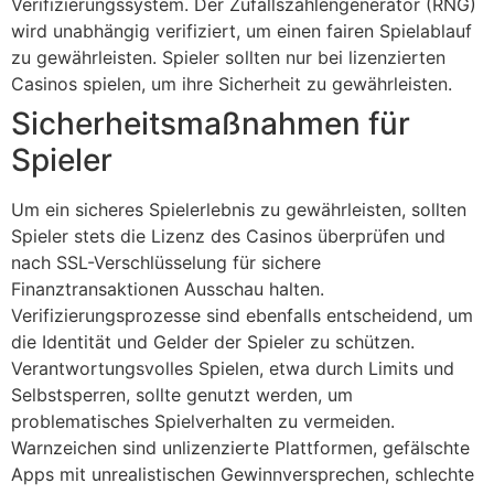
Verifizierungssystem. Der Zufallszahlengenerator (RNG)
wird unabhängig verifiziert, um einen fairen Spielablauf
zu gewährleisten. Spieler sollten nur bei lizenzierten
Casinos spielen, um ihre Sicherheit zu gewährleisten.
Sicherheitsmaßnahmen für
Spieler
Um ein sicheres Spielerlebnis zu gewährleisten, sollten
Spieler stets die Lizenz des Casinos überprüfen und
nach SSL-Verschlüsselung für sichere
Finanztransaktionen Ausschau halten.
Verifizierungsprozesse sind ebenfalls entscheidend, um
die Identität und Gelder der Spieler zu schützen.
Verantwortungsvolles Spielen, etwa durch Limits und
Selbstsperren, sollte genutzt werden, um
problematisches Spielverhalten zu vermeiden.
Warnzeichen sind unlizenzierte Plattformen, gefälschte
Apps mit unrealistischen Gewinnversprechen, schlechte