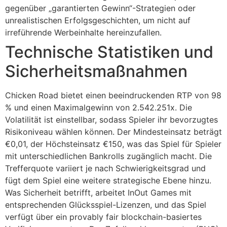
gegenüber „garantierten Gewinn“-Strategien oder
unrealistischen Erfolgsgeschichten, um nicht auf
irreführende Werbeinhalte hereinzufallen.
Technische Statistiken und
Sicherheitsmaßnahmen
Chicken Road bietet einen beeindruckenden RTP von 98
% und einen Maximalgewinn von 2.542.251x. Die
Volatilität ist einstellbar, sodass Spieler ihr bevorzugtes
Risikoniveau wählen können. Der Mindesteinsatz beträgt
€0,01, der Höchsteinsatz €150, was das Spiel für Spieler
mit unterschiedlichen Bankrolls zugänglich macht. Die
Trefferquote variiert je nach Schwierigkeitsgrad und
fügt dem Spiel eine weitere strategische Ebene hinzu.
Was Sicherheit betrifft, arbeitet InOut Games mit
entsprechenden Glücksspiel-Lizenzen, und das Spiel
verfügt über ein provably fair blockchain-basiertes