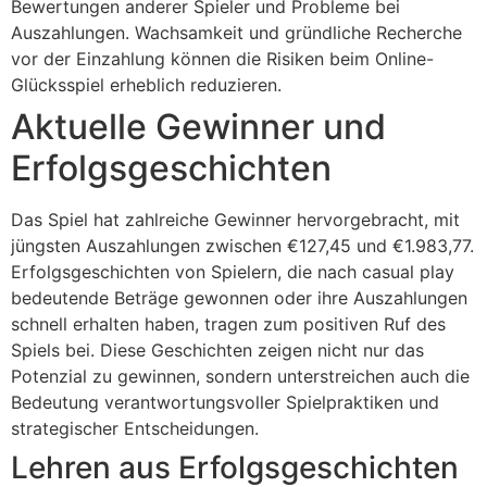
Bewertungen anderer Spieler und Probleme bei
Auszahlungen. Wachsamkeit und gründliche Recherche
vor der Einzahlung können die Risiken beim Online-
Glücksspiel erheblich reduzieren.
Aktuelle Gewinner und
Erfolgsgeschichten
Das Spiel hat zahlreiche Gewinner hervorgebracht, mit
jüngsten Auszahlungen zwischen €127,45 und €1.983,77.
Erfolgsgeschichten von Spielern, die nach casual play
bedeutende Beträge gewonnen oder ihre Auszahlungen
schnell erhalten haben, tragen zum positiven Ruf des
Spiels bei. Diese Geschichten zeigen nicht nur das
Potenzial zu gewinnen, sondern unterstreichen auch die
Bedeutung verantwortungsvoller Spielpraktiken und
strategischer Entscheidungen.
Lehren aus Erfolgsgeschichten