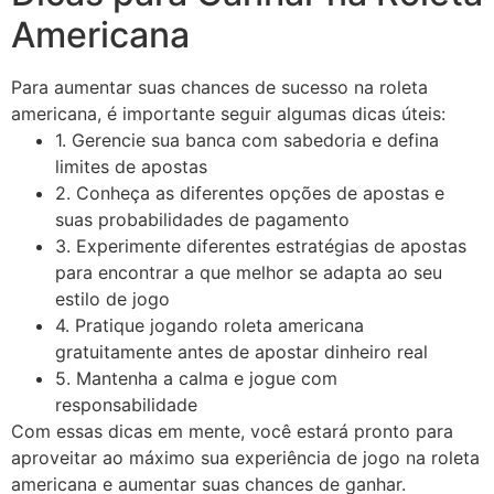
Americana
Para aumentar suas chances de sucesso na roleta
americana, é importante seguir algumas dicas úteis:
1. Gerencie sua banca com sabedoria e defina
limites de apostas
2. Conheça as diferentes opções de apostas e
suas probabilidades de pagamento
3. Experimente diferentes estratégias de apostas
para encontrar a que melhor se adapta ao seu
estilo de jogo
4. Pratique jogando roleta americana
gratuitamente antes de apostar dinheiro real
5. Mantenha a calma e jogue com
responsabilidade
Com essas dicas em mente, você estará pronto para
aproveitar ao máximo sua experiência de jogo na roleta
americana e aumentar suas chances de ganhar.