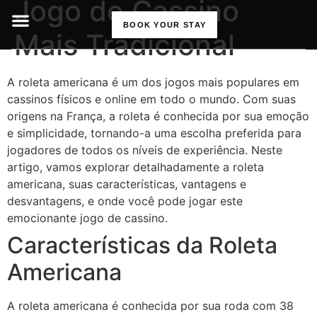
Jogo de Cassino
BOOK YOUR STAY
Mais Tradicional
A roleta americana é um dos jogos mais populares em
cassinos físicos e online em todo o mundo. Com suas
origens na França, a roleta é conhecida por sua emoção
e simplicidade, tornando-a uma escolha preferida para
jogadores de todos os níveis de experiência. Neste
artigo, vamos explorar detalhadamente a roleta
americana, suas características, vantagens
e
desvantagens, e onde você pode jogar este
emocionante jogo de cassino.
Características da Roleta
Americana
A roleta americana é conhecida por sua roda com 38