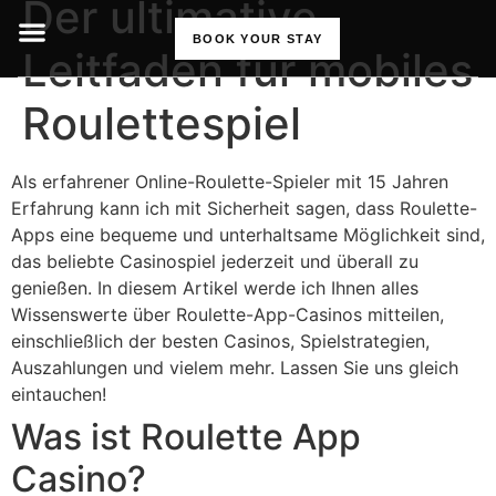
Der ultimative
BOOK YOUR STAY
Leitfaden für mobiles
Roulettespiel
Als erfahrener Online-Roulette-Spieler mit 15 Jahren
Erfahrung kann ich mit Sicherheit sagen, dass Roulette-
Apps eine bequeme und unterhaltsame Möglichkeit sind,
das beliebte Casinospiel jederzeit und überall zu
genießen. In diesem Artikel werde ich Ihnen alles
Wissenswerte über Roulette-App-Casinos mitteilen,
einschließlich der besten Casinos,
Spielstrategien,
Auszahlungen und vielem mehr. Lassen Sie uns gleich
eintauchen!
Was ist Roulette App
Casino?