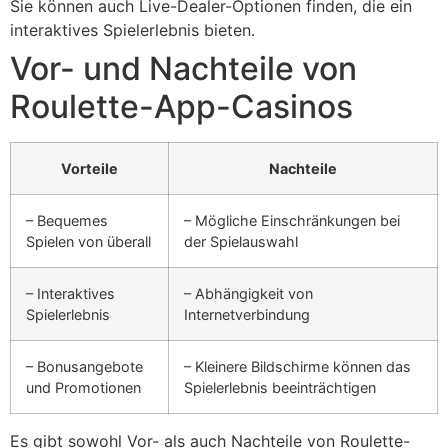
Sie können auch Live-Dealer-Optionen finden, die ein
interaktives Spielerlebnis bieten.
Vor- und Nachteile von
Roulette-App-Casinos
Vorteile
Nachteile
– Bequemes
– Mögliche Einschränkungen bei
Spielen von überall
der Spielauswahl
– Interaktives
– Abhängigkeit von
Spielerlebnis
Internetverbindung
– Bonusangebote
– Kleinere Bildschirme können das
und Promotionen
Spielerlebnis beeinträchtigen
Es gibt sowohl Vor- als auch Nachteile von Roulette-