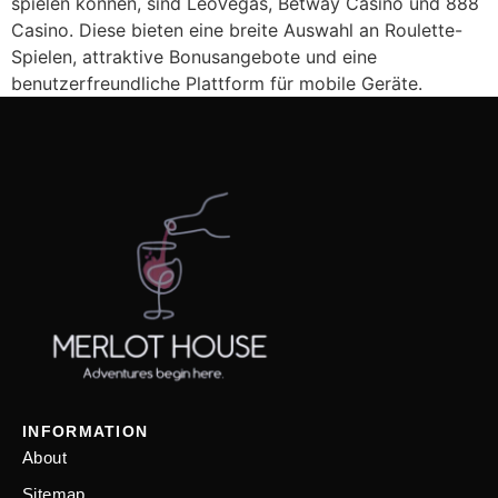
spielen können, sind LeoVegas, Betway Casino und 888
Casino. Diese bieten eine breite Auswahl an Roulette-
Spielen, attraktive Bonusangebote und eine
benutzerfreundliche Plattform für mobile Geräte.
INFORMATION
About
Sitemap