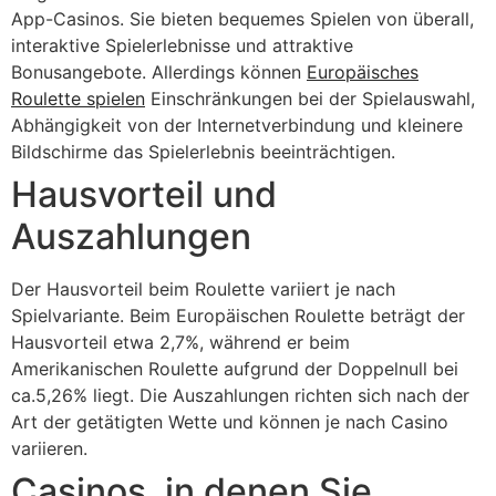
App-Casinos. Sie bieten bequemes Spielen von überall,
interaktive Spielerlebnisse und attraktive
Bonusangebote. Allerdings können
Europäisches
Roulette spielen
Einschränkungen bei der Spielauswahl,
Abhängigkeit von der Internetverbindung und kleinere
Bildschirme das Spielerlebnis beeinträchtigen.
Hausvorteil und
Auszahlungen
Der Hausvorteil beim Roulette variiert je nach
Spielvariante. Beim Europäischen Roulette beträgt der
Hausvorteil etwa 2,7%, während er beim
Amerikanischen Roulette aufgrund der Doppelnull bei
ca.5,26% liegt. Die Auszahlungen richten sich nach der
Art der getätigten Wette und können je nach Casino
variieren.
Casinos, in denen Sie