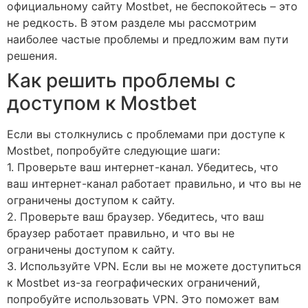
официальному сайту Mostbet, не беспокойтесь – это
не редкость. В этом разделе мы рассмотрим
наиболее частые проблемы и предложим вам пути
решения.
Как решить проблемы с
доступом к Mostbet
Если вы столкнулись с проблемами при доступе к
Mostbet, попробуйте следующие шаги:
1. Проверьте ваш интернет-канал. Убедитесь, что
ваш интернет-канал работает правильно, и что вы не
ограничены доступом к сайту.
2. Проверьте ваш браузер. Убедитесь, что ваш
браузер работает правильно, и что вы не
ограничены доступом к сайту.
3. Используйте VPN. Если вы не можете доступиться
к Mostbet из-за географических ограничений,
попробуйте использовать VPN. Это поможет вам