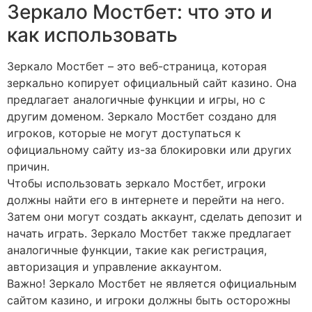
Зеркало Мостбет: что это и
как использовать
Зеркало Мостбет – это веб-страница, которая
зеркально копирует официальный сайт казино. Она
предлагает аналогичные функции и игры, но с
другим доменом. Зеркало Мостбет создано для
игроков, которые не могут доступаться к
официальному сайту из-за блокировки или других
причин.
Чтобы использовать зеркало Мостбет, игроки
должны найти его в интернете и перейти на него.
Затем они могут создать аккаунт, сделать депозит и
начать играть. Зеркало Мостбет также предлагает
аналогичные функции, такие как регистрация,
авторизация и управление аккаунтом.
Важно! Зеркало Мостбет не является официальным
сайтом казино, и игроки должны быть осторожны