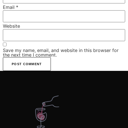
Email
*
Website
Save my name, email, and website in this browser for
the next time I comment.