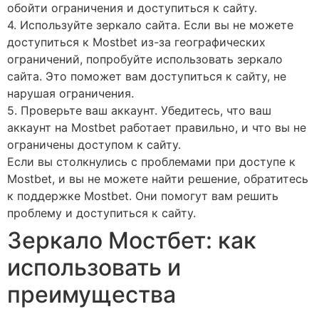
обойти ограничения и доступиться к сайту.
4. Используйте зеркало сайта. Если вы не можете
доступиться к Mostbet из-за географических
ограничений, попробуйте использовать зеркало
сайта. Это поможет вам доступиться к сайту, не
нарушая ограничения.
5. Проверьте ваш аккаунт. Убедитесь, что ваш
аккаунт на Mostbet работает правильно, и что вы не
ограничены доступом к сайту.
Если вы столкнулись с проблемами при доступе к
Mostbet, и вы не можете найти решение, обратитесь
к поддержке Mostbet. Они помогут вам решить
проблему и доступиться к сайту.
Зеркало Мостбет: как
использовать и
преимущества