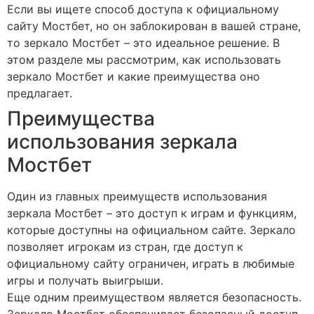
Если вы ищете способ доступа к официальному
сайту Мостбет, но он заблокирован в вашей стране,
то зеркало Мостбет – это идеальное решение. В
этом разделе мы рассмотрим, как использовать
зеркало Мостбет и какие преимущества оно
предлагает.
Преимущества
использования зеркала
Мостбет
Один из главных преимуществ использования
зеркала Мостбет – это доступ к играм и функциям,
которые доступны на официальном сайте. Зеркало
позволяет игрокам из стран, где доступ к
официальному сайту ограничен, играть в любимые
игры и получать выигрыши.
Еще одним преимуществом является безопасность.
Зеркало Мостбет обеспечивает безопасный доступ