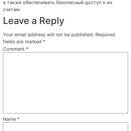
а также обеспечивать безопасный доступ к их
счетам.
Leave a Reply
Your email address will not be published.
Required
fields are marked
*
Comment
*
Name
*